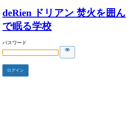
deRien ドリアン 焚火を囲ん
で眠る学校
パスワード