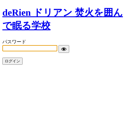
deRien ドリアン 焚火を囲ん
で眠る学校
パスワード