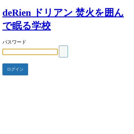
deRien ドリアン 焚火を囲ん
で眠る学校
パスワード