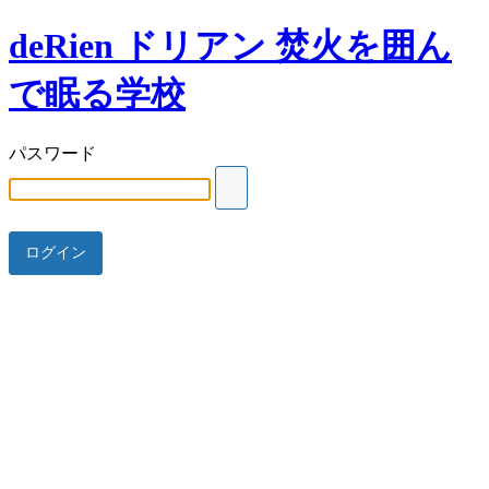
deRien ドリアン 焚火を囲ん
で眠る学校
パスワード