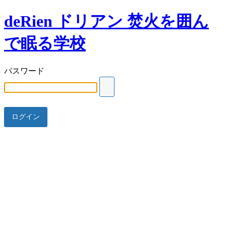
deRien ドリアン 焚火を囲ん
で眠る学校
パスワード