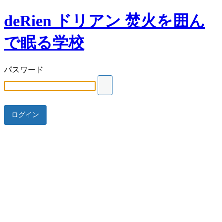
deRien ドリアン 焚火を囲ん
で眠る学校
パスワード